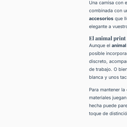
Una camisa con e
combinada con 
accesorios
que l
elegante a vuest
El animal print 
Aunque el
animal 
posible incorpora
discreto, acompa
de trabajo. O bie
blanca y unos ta
Para mantener la 
materiales juega
hecha puede pare
toque de distinci