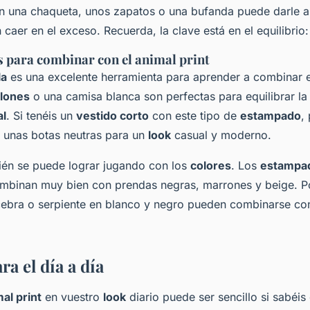
n una chaqueta, unos zapatos o una bufanda puede darle a
n caer en el exceso. Recuerda, la clave está en el equilibri
 para combinar con el animal print
la
es una excelente herramienta para aprender a combinar e
alones
o una camisa blanca son perfectas para equilibrar la
al
. Si tenéis un
vestido corto
con este tipo de
estampado
,
 unas botas neutras para un
look
casual y moderno.
bién se puede lograr jugando con los
colores
. Los
estampa
ombinan muy bien con prendas negras, marrones y beige. Po
ebra o serpiente en blanco y negro pueden combinarse con
ra el día a día
al print
en vuestro
look
diario puede ser sencillo si sabéi