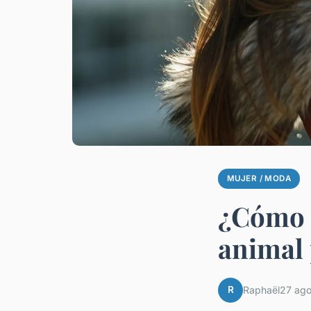
MUJER / MODA
¿Cómo u
animal 
R
Raphaël
27 ag