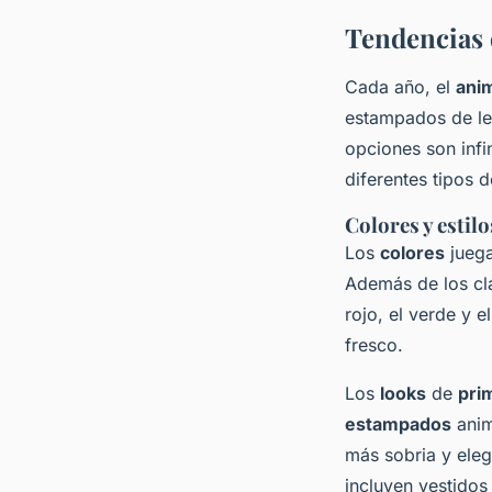
Tendencias 
Cada año, el
anim
estampados de le
opciones son infi
diferentes tipos 
Colores y estil
Los
colores
juega
Además de los cl
rojo, el verde y 
fresco.
Los
looks
de
pri
estampados
anim
más sobria y ele
incluyen vestidos