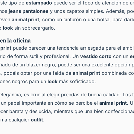
ste tipo de
estampado
puede ser el foco de atención de 
unos
jeans pantalones
y unos zapatos simples. Además, pod
leven
animal print
, como un cinturón o una bolsa, para darl
ro
look
sin sobrecargarlo.
en la oficina
print
puede parecer una tendencia arriesgada para el ambie
rlo de forma sutil y profesional. Un
vestido corto
con un
e
ñado de un blazer negro, puede ser una excelente opción p
n, podéis optar por una falda de
animal print
combinada co
cones negros para un
look
más sofisticado.
elegancia, es crucial elegir prendas de buena calidad. Los t
n un papel importante en cómo se percibe el
animal print
. U
cer barata y deslucida, mientras que una bien confecciona
ón a cualquier
outfit
.