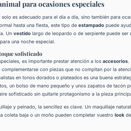
nimal para ocasiones especiales
 solo es adecuado para el día a día, sino también para oca
rmal hasta una fiesta, este tipo de
estampado
puede ayud
va. Un
vestido
largo de leopardo o de serpiente puede ser 
para una noche especial.
toque sofisticado
peciales, es importante prestar atención a los
accesorios
.
complementarse con piezas que no compitan por la atenci
listas en tonos dorados o plateados es una buena estrate
etos, un bolso de mano pequeño y unos zapatos de tacón p
ire sofisticado sin quitarle protagonismo a la pieza principa
illaje y peinado, la sencillez es clave. Un maquillaje natura
a coleta baja o un moño pueden completar vuestro
look
de