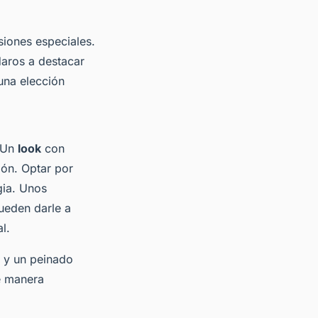
siones especiales.
aros a destacar
una elección
 Un
look
con
ón. Optar por
gia. Unos
ueden darle a
l.
l y un peinado
 manera