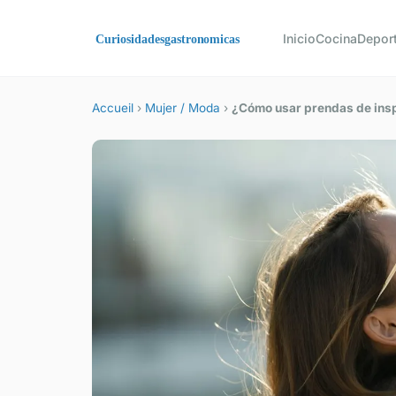
Inicio
Cocina
Depor
Accueil
›
Mujer / Moda
›
¿Cómo usar prendas de inspi