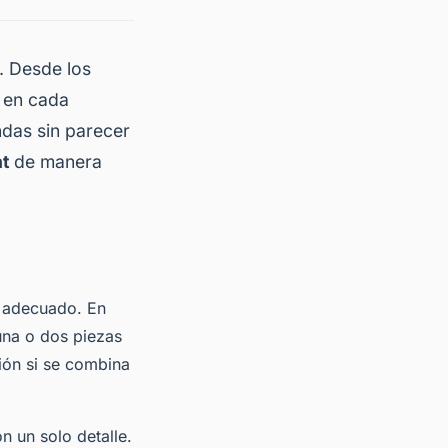
. Desde los
e en cada
das sin parecer
nt
de manera
o adecuado. En
una o dos piezas
ón si se combina
n un solo detalle.