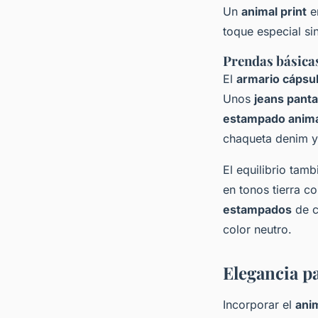
Un
animal print
e
toque especial si
Prendas básicas
El
armario cápsu
Unos
jeans pant
estampado anim
chaqueta denim y
El equilibrio tam
en tonos tierra c
estampados
de c
color neutro.
Elegancia pa
Incorporar el
anim