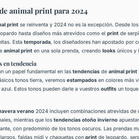
de animal print para 2024
al print
se reinventa y 2024 no es la excepción. Desde los
opardo hasta diseños más atrevidos como el
print
de serpi
nitas. Esta
temporada
, los diseñadores han apostado por 
de
animal print
en una sola prenda, creando
looks
únicos y 
os en tendencia
n un papel fundamental en las
tendencias
de
animal print
ásicos tonos tierra, veremos
estampados
en colores más v
el azul. Estos tonos pueden darle a vuestros
outfits
un toque
mavera verano
2024 incluyen combinaciones atrevidas de d
ales, mientras que los
tendencias otoño invierno
apuestan
gante, con predominio de los tonos oscuros. Las prendas m
 largos, faldas midi y chaquetas con
print
de leopardo, serp