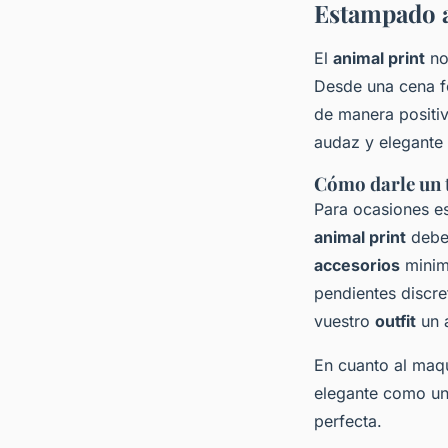
Estampado a
El
animal print
no
Desde una cena fo
de manera positi
audaz y elegante 
Cómo darle un 
Para ocasiones es
animal print
debe 
accesorios
minima
pendientes discr
vuestro
outfit
un a
En cuanto al maqu
elegante como un
perfecta.