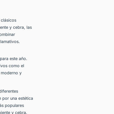
 clásicos
ente y cebra, las
combinar
llamativos.
para este año.
ivos como el
 moderno y
iferentes
 por una estética
ás populares
iente y cebra.