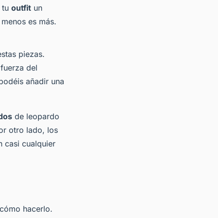
 tu
outfit
un
o: menos es más.
stas piezas.
 fuerza del
 podéis añadir una
dos
de leopardo
r otro lado, los
 casi cualquier
s cómo hacerlo.