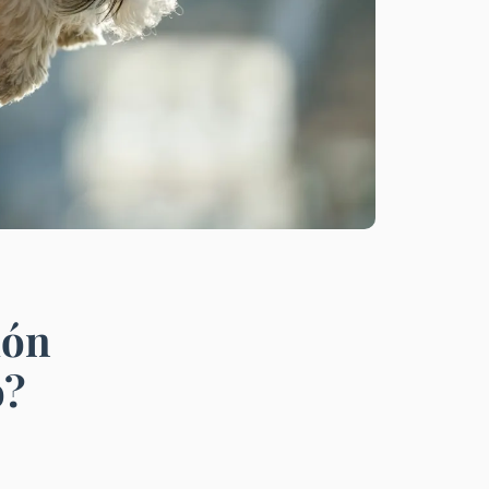
ión
o?