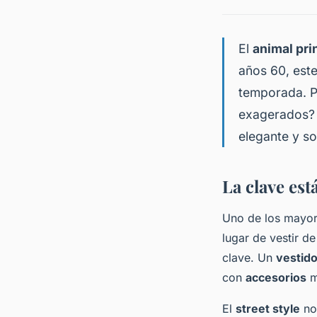
El
animal pri
años 60, este
temporada. P
exagerados? 
elegante y s
La clave est
Uno de los mayor
lugar de vestir d
clave. Un
vestido
con
accesorios
m
El
street style
no