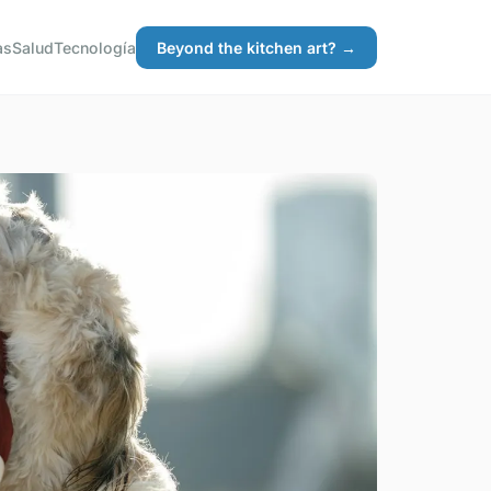
as
Salud
Tecnología
Beyond the kitchen art? →