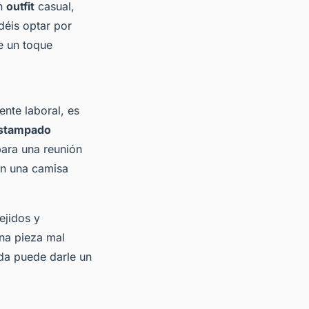
un
outfit
casual,
éis optar por
e un toque
nte laboral, es
stampado
ara una reunión
n una camisa
ejidos y
na pieza mal
da puede darle un