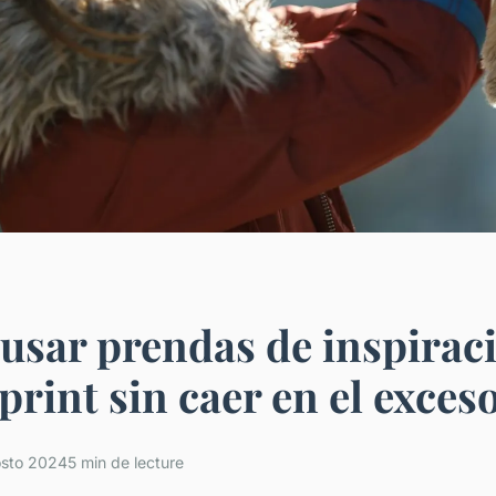
sar prendas de inspirac
print sin caer en el exces
osto 2024
5 min de lecture