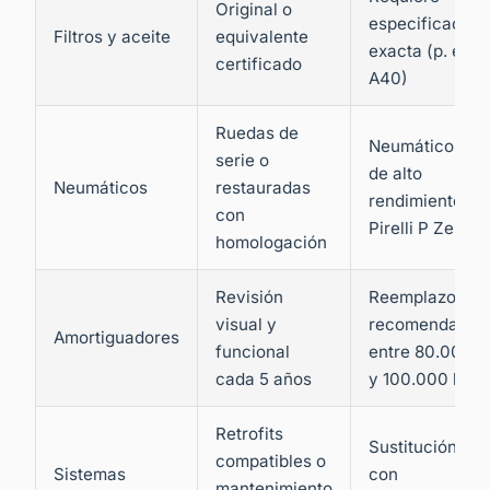
Original o
especificación
Filtros y aceite
equivalente
exacta (p. ej.
certificado
A40)
Ruedas de
Neumáticos
serie o
de alto
Neumáticos
restauradas
rendimiento o
con
Pirelli P Zero
homologación
Revisión
Reemplazo
visual y
recomendado
Amortiguadores
funcional
entre 80.000
cada 5 años
y 100.000 km
Retrofits
Sustitución
compatibles o
Sistemas
con
mantenimiento