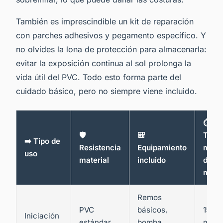
También es imprescindible un kit de reparación
con parches adhesivos y pegamento específico. Y
no olvides la lona de protección para almacenarla:
evitar la exposición continua al sol prolonga la
vida útil del PVC. Todo esto forma parte del
cuidado básico, pero no siempre viene incluido.
⏱️
🛡️
🎒
Tiem
➡️ Tipo de
Resistencia
Equipamiento
medi
uso
material
incluido
de
mont
Remos
PVC
básicos,
15-20
Iniciación
estándar
bomba
minu