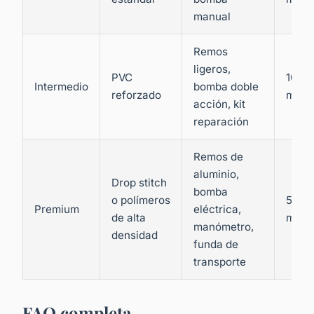
manual
Remos
ligeros,
PVC
10-15
Intermedio
bomba doble
reforzado
minu
acción, kit
reparación
Remos de
aluminio,
Drop stitch
bomba
o polímeros
5-10
Premium
eléctrica,
de alta
minu
manómetro,
densidad
funda de
transporte
FAQ completa