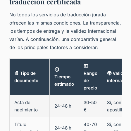
traducción certificada
No todos los servicios de traducción jurada
ofrecen las mismas condiciones. La transparencia,
los tiempos de entrega y la validez internacional
varían. A continuación, una comparativa general
de los principales factores a considerar:
💶
⏱️
📄 Tipo de
Rango
🌍 Validez
Tiempo
documento
de
internacion
estimado
precio
Acta de
30-50
Sí, con
24-48 h
nacimiento
€
apostilla
Título
40-70
Sí, con
24-48 h