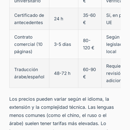
universitario
€
verificació
Certificado de
35-60
Sí, en país
24 h
antecedentes
€
UE
Contrato
Según
80-
comercial (10
3-5 días
legislación
120 €
páginas)
local
Requiere
Traducción
60-90
48-72 h
revisión
árabe/español
€
adicional
Los precios pueden variar según el idioma, la
extensión y la complejidad técnica. Las lenguas
menos comunes (como el chino, el ruso o el
árabe) suelen tener tarifas más elevadas. Lo